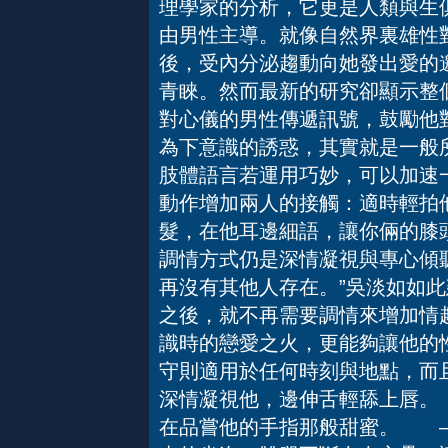
理學家的分析，它更是人類與生
由男性主導。就像自然界裏雄性
後，受內分泌趨動向她發出愛的
青睞。然而最新的研究卻顯示整
對心儀的男性傳遞訊號，鼓勵他
為下意識的誘惑，其實就是一
肢體語言若運用巧妙，可以加速
動作增加兩人的接觸：適時輕拍
髮，在他耳邊細語，讓你倆的膝
調情方式仍是深情凝視與專心傾
再沒有其他人存在。”吳淡如如
之後，就不再需要調情來增加情
識時的戀愛之火，更能夠讓他的性
守則適用於任何時刻與地點，而
深情凝視他，邊伸舌輕舔上唇。
在品嘗他的手指那般甜蜜。 —