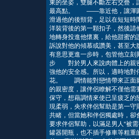
東的坐姿，雙腿不斷左右交疊，
最高點。 ——靠近他，讓渾
滑過他的後頸背，足以在短短時
洋裝背後的第一顆扣子，然後請
地轉身投進他懷裏，給他甜蜜的
訴說對他的傾慕或讚美，甚至大
有意思更進一步時，包管他立刻
步 對於男人來說肉體上的親密
強他的安全感。所以，適時地對
花。 調情能對戀情帶來正面影
的親密度，讓伴侶瞭解不僅他需
保守，想藉調情來使已呈疲乏的
現柔弱，央求伴侶幫助是第一守
共睹，但當她和伴侶獨處時，卻
要求伴侶幫助，以滿足男人“被需
罐器開瓶，也不插手修車等粗重